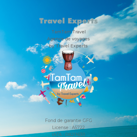
TamTam Travel
Agence de voyages
by Travel Experts
Fond de garantie GFG
License : A5722
IATA : 08211630