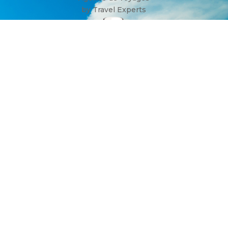
by Travel Experts
Fond de garantie GFG
License : A5722
IATA : 08211630
+32 (0)

499 08